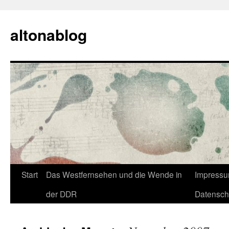
Zum
Inhalt
altonablog
springen
Start
Das Westfernsehen und die Wende in
Impress
der DDR
Datensch