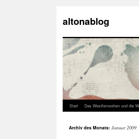
Zum
Inhalt
altonablog
springen
Start
Das Westfernsehen und die W
Januar 2009
Archiv des Monats: