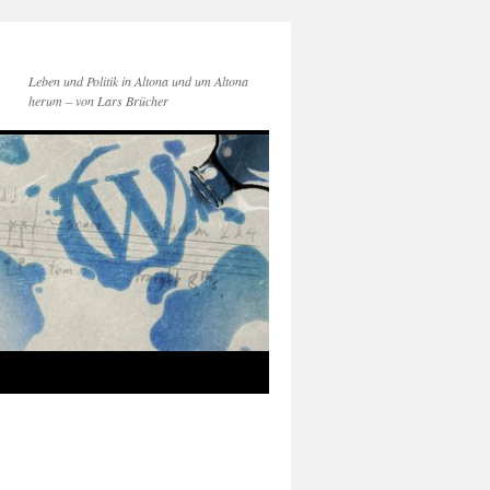
Leben und Politik in Altona und um Altona
herum – von Lars Brücher