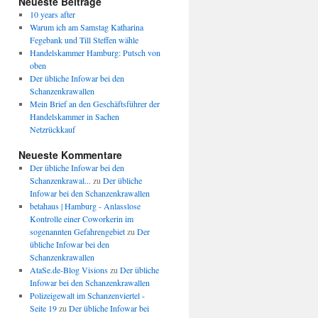
Neueste Beiträge
10 years after
Warum ich am Samstag Katharina
Fegebank und Till Steffen wähle
Handelskammer Hamburg: Putsch von
oben
Der übliche Infowar bei den
Schanzenkrawallen
Mein Brief an den Geschäftsführer der
Handelskammer in Sachen
Netzrückkauf
Neueste Kommentare
Der übliche Infowar bei den
Schanzenkrawal...
zu
Der übliche
Infowar bei den Schanzenkrawallen
betahaus | Hamburg - Anlasslose
Kontrolle einer Coworkerin im
sogenannten Gefahrengebiet
zu
Der
übliche Infowar bei den
Schanzenkrawallen
AtaSe.de-Blog Visions
zu
Der übliche
Infowar bei den Schanzenkrawallen
Polizeigewalt im Schanzenviertel -
Seite 19
zu
Der übliche Infowar bei